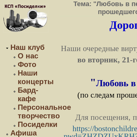
Тема: "Любовь в п
прошедшег
Дорог
Наш клуб
Наши очередные вирт
О нас
во вторник, 21-
Фото
Наши
"
концерты
Любовь в 
Бард-
(по следам прош
кафе
Персональное
творчество
Для посещения, п
Посиделки
https://bostonchild
Афиша
pwd=ZHZDZUxKRHZ