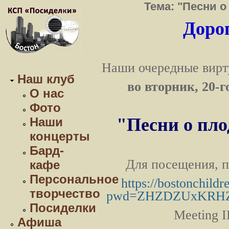
Тема: "Песни 
Дорог
Наши очередные вирт
Наш клуб
во вторник, 20-г
О нас
Фото
"Песни о пло
Наши
концерты
Бард-
Для посещения, п
кафе
Персональное
https://bostonchild
творчество
pwd=ZHZDZUxKRHZ
Посиделки
Meeting 
Афиша