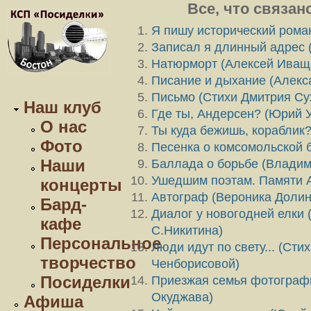
Все, что связан
Я пишу исторический рома
Записал я длинный адрес 
Натюрморт (Алексей Иващ
Писание и дыхание (Алекс
Письмо (Стихи Дмитрия Су
Наш клуб
Где ты, Андерсен? (Юрий 
О нас
Ты куда бежишь, кораблик?
Фото
Песенка о комсомольской 
Наши
Баллада о борьбе (Владим
Ушедшим поэтам. Памяти А
концерты
Автограф (Вероника Долин
Бард-
Диалог у новогодней елки 
кафе
С.Никитина)
Персональное
Люди идут по свету... (Ст
творчество
Ченборисовой)
Посиделки
Приезжая семья фотографи
Окуджава)
Афиша