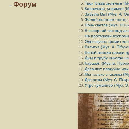
Форум
Твои глаза зелёные (Му
Капризная, упрямая (Му
Забыли Вы! (Муз. А. Оп
Жалобно стонет ветер 
Ночь светла (Муз. Н Ши
В вечерний час под лип
Не пробуждай воспомин
Однозвучно гремит коло
Калитка (Муз. А. Обухо
Белой акации грозди д
Дым в трубу никогда не
Караван (Муз. Б. Прозо
Дремлют плакучие ивы 
Мы только знакомы (Муз
Две розы (Муз. С. Покра
Утро туманное (Муз. Э.