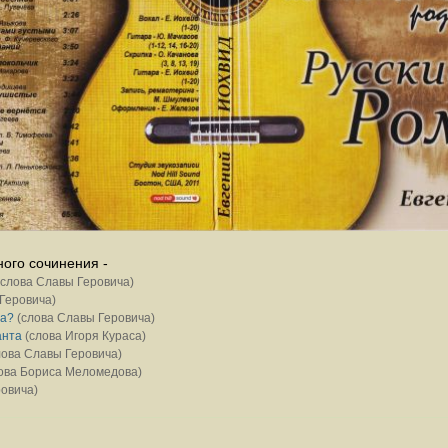
ного сочинения -
слова Славы Геровича)
Геровича)
ра?
(слова Славы Геровича)
анта
(слова Игоря Кураса)
ова Славы Геровича)
ова Борисa Меломедовa)
овича)