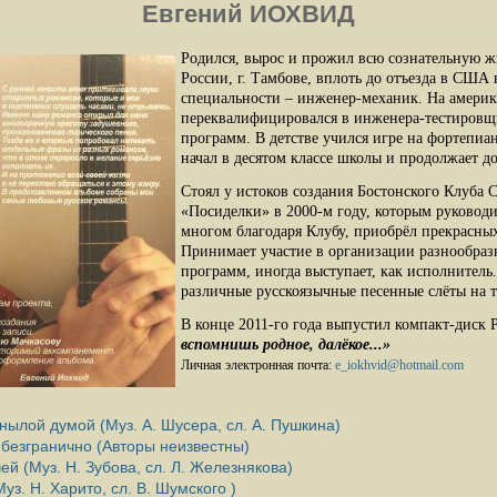
Евгений ИОХВИД
Родился, вырос и прожил всю сознательную ж
России, г. Тамбове, вплоть до отъезда в США 
специальности – инженер-механик. На америк
переквалифицировался в инженера-тестиров
программ.
В детстве учился игре на фортепиа
начал
в десятом классе школы и продолжает до
Стоял у истоков создания Бостонского Клуба 
«Посиделки» в 2000-м году, которым руководи
многом благодаря Клубу, приобрёл прекрасных
Принимает участие в организации разнообра
программ, иногда выступает, как исполнитель
различные русскоязычные песенные слёты на
В конце 2011-го года выпустил компакт-диск
вспомнишь родное, далёкое...»
Личная электронная почта:
e_iokhvid@hotmail.com
нылой думой (Муз. А. Шусера, сл. А. Пушкина)
 безгранично (Авторы неизвестны)
ей (Муз. Н. Зубова, сл. Л. Железнякова)
з. Н. Харито, сл. В. Шумского )