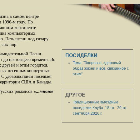
изнь в самом центре
в 1996-м году. По
анском континенте
щика компьютерных
но. Петь песни под гитару
 сих пор.
Самодеятельной Песни
ПОСИДЕЛКИ
т до настоящего времени. Во
Тема: "Здоровье, здоровый
 друзей и этим гордится.
образ жизни и всё, связанное с
зных песенных концертных
этим"
. С удовольствием посещает
 территории США и Канады.
 Русских романсов
«...многое
ДРУГОЕ
Традиционные выездные
посиделки Клуба. 18-го - 20-го
сентября 2026 г.