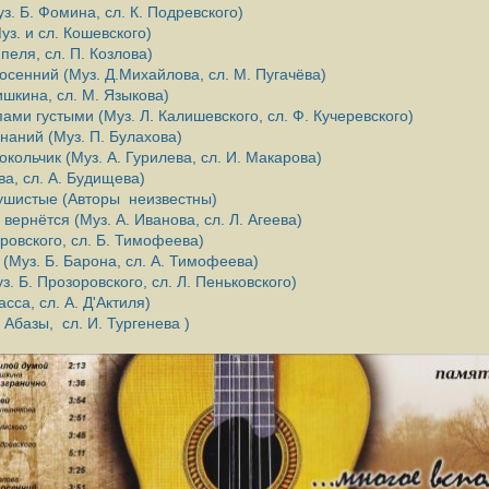
з. Б. Фомина, сл. К. Подревского)
з. и сл. Кошевского)
пеля, сл. П. Козлова)
осенний (Муз. Д.Михайлова, сл. М. Пугачёва)
шкина, сл. М. Языкова)
ами густыми (Муз. Л. Калишевского, сл. Ф. Кучеревского)
аний (Муз. П. Булахова)
кольчик (Муз. А. Гурилева, сл. И. Макарова)
ва, сл. А. Будищева)
ушистые (Авторы неизвестны)
 вернётся (Муз. А. Иванова, сл. Л. Агеева)
ровского, сл. Б. Тимофеева)
(Муз. Б. Барона, сл. А. Тимофеева)
. Б. Прозоровского, сл. Л. Пеньковского)
сса, сл. А. Д'Актиля)
 Абазы, сл. И. Тургенева )