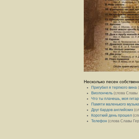
Несколько песен собствен
Пригубил я терпкого вина
(
Виолончель
(слова Славы 
Что ты плачешь, моя гита
Памяти маленького музык
Друг бардов английских
(сл
Короткий день прошел
(сл
Телефон
(слова Славы Гер