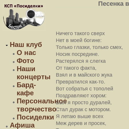
Песенка 
Ничего такого сверх
Нет в моей богине:
Наш клуб
Только глазки, только смех,
О нас
Носик посредине.
Фото
Растерялся я слегка
Наши
От такого факта,
Взял и в майского жука
концерты
Превратился как-то.
Бард-
Вот собратья с тополей
кафе
Поздравляют хором:
Персональное
Был я просто дуралей,
творчество
Стал дурак с мотором.
Посиделки
Я летаю выше всех
Меж дерев и просек,
Афиша