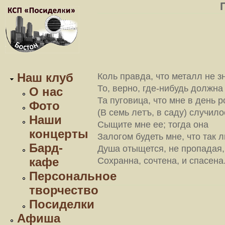
Наш клуб
Коль правда, что металл не з
То, вeрно, гдe-нибудь должна
О нас
Та пуговица, что мнe в день 
Фото
(В семь лeтъ, в саду) случило
Наши
Сыщите мнe ее; тогда она
концерты
Залогом будеть мнe, что так 
Бард-
Душа отыщется, не пропадая
кафе
Сохранна, сочтена, и спасена.
Персональное
творчество
Посиделки
Афиша