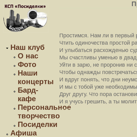
П
Простимся. Нам ли в первый 
Чтить одиночества простой ра
Наш клуб
И улыбаться расхожденью су
О нас
Мы счастливы уменью в двад
Фото
Уйти в зарю, не проронив ни 
Наши
Чтобы однажды повстречатьс
И вдруг понять, что дни неум
концерты
И мы с тобой уже необходим
Бард-
Друг другу. Что пора останови
кафе
И я учусь грешить, а ты моли
Персональное
творчество
Посиделки
Афиша