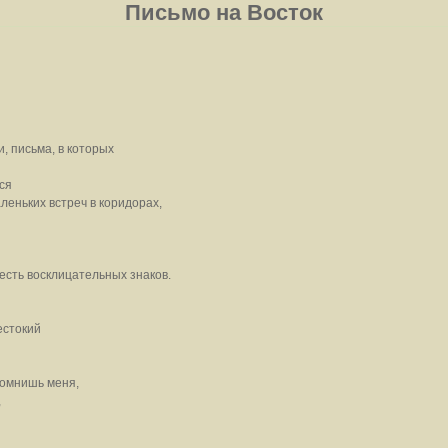
Письмо на Восток
, письма, в которых
ся
леньких встреч в коридорах,
честь восклицательных знаков.
естокий
помнишь меня,
,