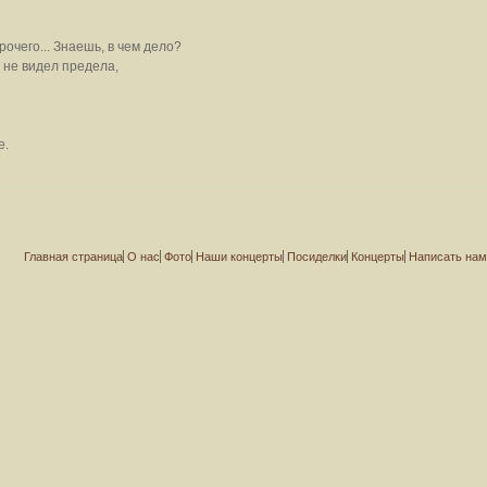
очего... Знаешь, в чем дело?
я не видел предела,
е.
Главная страница
О нас
Фото
Наши концерты
Посиделки
Концерты
Написать на