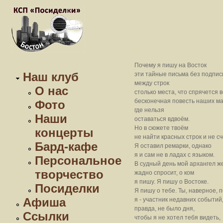
Почему я пишу на Восток
Наш клуб
эти тайные письма без подписи
между строк
О нас
столько места, что спрячется в
бесконечная повесть наших ма
Фото
где нельзя
Наши
оставаться вдвоём.
Но в сюжете твоём
концерты
не найти красных строк и не с
Бард-кафе
Я оставил ремарки, однако
я и сам не в ладах с языком.
Персональное
В судный день мой архангел ж
творчество
жадно спросит, о ком
я пишу. Я пишу о Востоке.
Посиделки
Я пишу о тебе. Ты, наверное, 
Афиша
я - участник недавних событий
правда, не было дня,
Ссылки
чтобы я не хотел тебя видеть,