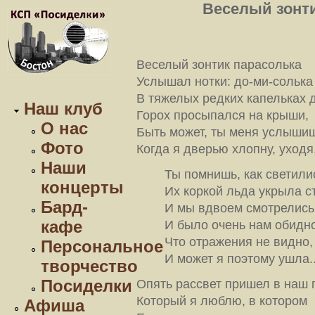
Веселый зонти
Веселый зонтик парасолька
Услышал нотки: до-ми-солька
В тяжелых редких капельках д
Наш клуб
Горох просыпался на крыши,
О нас
Быть может, ты меня услышиш
Фото
Когда я дверью хлопну, уходя.
Наши
Ты помнишь, как светили
концерты
Их коркой льда укрыла с
Бард-
И мы вдвоем смотрелись
кафе
И было очень нам обидн
Что отражения не видно,
Персональное
И может я поэтому ушла..
творчество
Посиделки
Опять рассвет пришел в наш 
Который я люблю, в котором
Афиша